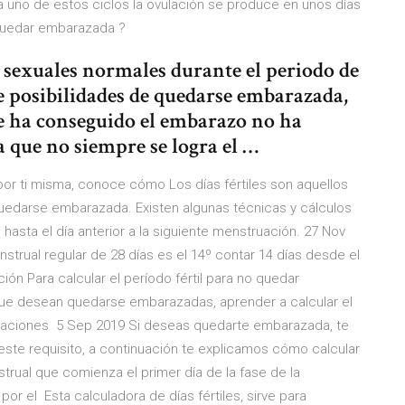
 uno de estos ciclos la ovulación se produce en unos días
 quedar embarazada ?
 sexuales normales durante el periodo de
de posibilidades de quedarse embarazada,
se ha conseguido el embarazo no ha
 que no siempre se logra el …
 por ti misma, conoce cómo Los días fértiles son aquellos
quedarse embarazada. Existen algunas técnicas y cálculos
hasta el día anterior a la siguiente menstruación. 27 Nov
nstrual regular de 28 días es el 14º contar 14 días desde el
ión Para calcular el período fértil para no quedar
ue desean quedarse embarazadas, aprender a calcular el
s relaciones 5 Sep 2019 Si deseas quedarte embarazada, te
ste requisito, a continuación te explicamos cómo calcular
nstrual que comienza el primer día de la fase de la
or el Esta calculadora de días fértiles, sirve para