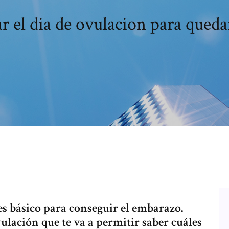
r el dia de ovulacion para qued
es básico para conseguir el embarazo.
vulación que te va a permitir saber cuáles