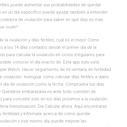
értiles puede aumentar sus probabilidades de quedar
n en un día específico puede ayudar también a entender
calculadora de ovulación para saber en qué días es más
ue ovule?
la ovulación y días fértiles, cuál es el mejor Cómo
o a los 14 días contados desde el primer día de la
para calcular la ovulación en ciclos irregulares para
sible conocer el día exacto de Esta app solo está
pple Watch. Hacer seguimiento de mi ventana de fertilidad
vulación. Averiguar cómo calcular días fértiles a diario
o el día de ovulación como la fecha Comprueba tus días
a de Quedarse embarazada es ante todo cuestión de
para concebir sólo en los días próximos a la ovulación.
tima menstruación: Día Calcular ahora Aquí encontrarás
fertilidad y Infórmate acerca de cómo quedar
vulación y ese mismo día, puede mejorar las