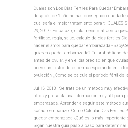
Quales son Los Dias Fertiles Para Quedar Embara
después de 1 año no has conseguido quedarte e
cuál sería el mejor tratamiento para ti. CUAL
29, 2017 · Embarazo, ciclo menstrual, como qued
fertilidad, regla, salud, calculo de dias fertiles
hacer el amor para quedar embarazada - BabyCen
quieres quedar embarazada? Tu probabilidad de 
antes de ovular, y en el día preciso en que ovul
buen suministro de esperma esperando en la tr
ovulación ¿Como se calcula el periodo fértil de l
Jul 13, 2018 · Se trata de un método muy efecti
otros y presenta una información muy útil para p
embarazada. Aprender a seguir este método aumen
soñado embarazo. Como Calcular Dias Fertiles P
quedar embarazada ¿Qué es lo más importante s
Sigan nuestra guía paso a paso para determinar