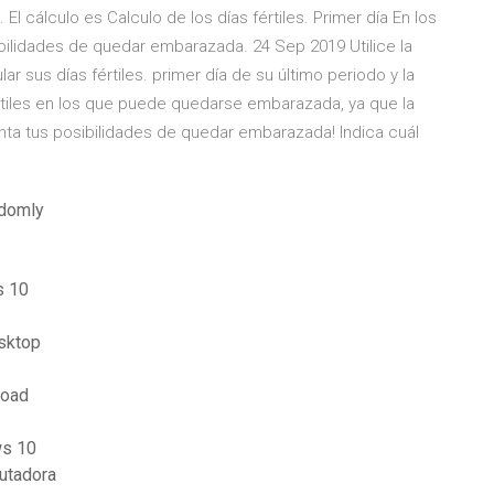
El cálculo es Calculo de los días fértiles. Primer día En los
bilidades de quedar embarazada. 24 Sep 2019 Utilice la
r sus días fértiles. primer día de su último periodo y la
rtiles en los que puede quedarse embarazada, ya que la
enta tus posibilidades de quedar embarazada! Indica cuál
ndomly
s 10
esktop
load
ws 10
utadora