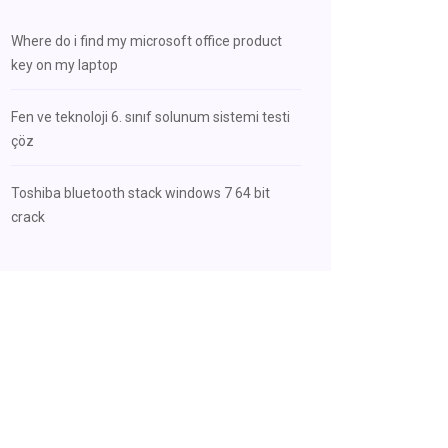
Where do i find my microsoft office product
key on my laptop
Fen ve teknoloji 6. sınıf solunum sistemi testi
çöz
Toshiba bluetooth stack windows 7 64 bit
crack