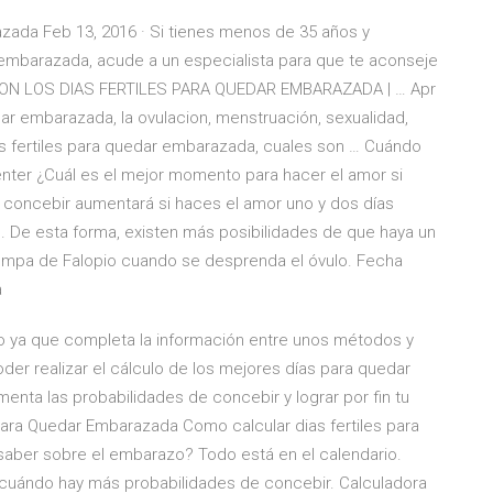
zada Feb 13, 2016 · Si tienes menos de 35 años y
mbarazada, acude a un especialista para que te aconseje
ES SON LOS DIAS FERTILES PARA QUEDAR EMBARAZADA | … Apr
ar embarazada, la ovulacion, menstruación, sexualidad,
 Dias fertiles para quedar embarazada, cuales son … Cuándo
ter ¿Cuál es el mejor momento para hacer el amor si
concebir aumentará si haces el amor uno y dos días
as. De esta forma, existen más posibilidades de que haya un
ompa de Falopio cuando se desprenda el óvulo. Fecha
a
vo ya que completa la información entre unos métodos y
oder realizar el cálculo de los mejores días para quedar
ta las probabilidades de concebir y lograr por fin tu
ara Quedar Embarazada Como calcular dias fertiles para
aber sobre el embarazo? Todo está en el calendario.
 cuándo hay más probabilidades de concebir. Calculadora